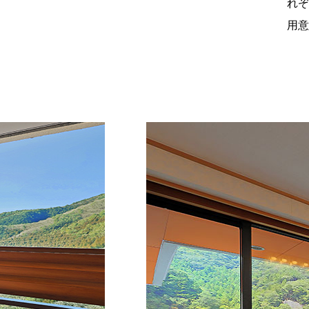
れぞ
用意