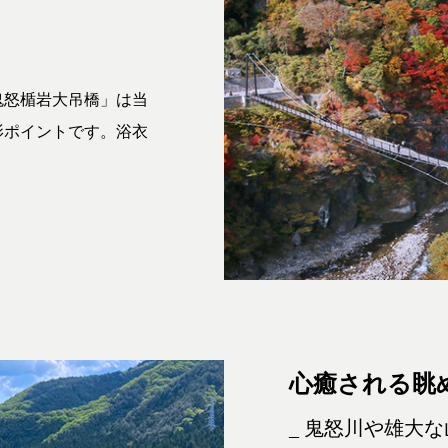
鬼怒楯岩大吊橋」は当
影ポイントです。浴衣
心癒される眺
_ 鬼怒川や雄大