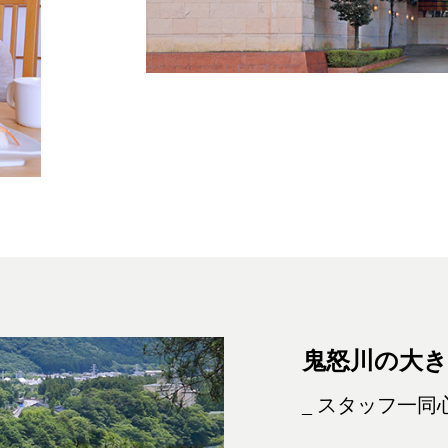
鬼怒川の大
_ スタッフ一