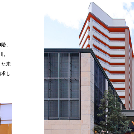
4階、
川。
また来
追求し