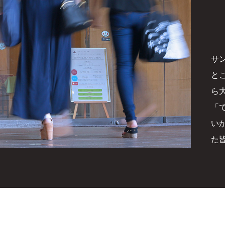
サ
と
ら
「
い
た