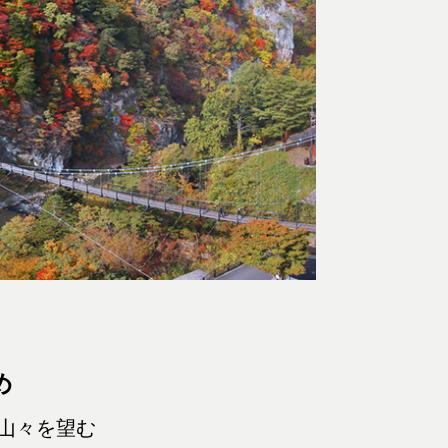
め
な山々を望む